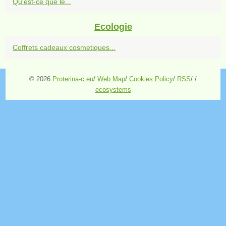
Qu'est-ce que le...
Ecologie
Coffrets cadeaux cosmetiques...
© 2026
Proterina-c.eu
/
Web Map
/
Cookies Policy
/
RSS
/
/
ecosystems